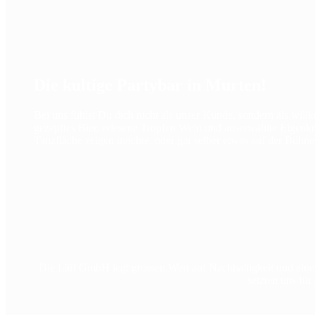
Die kultige Partybar in Murten!
Bei uns fühlst Du dich nicht als unser Kunde, sondern als will
gezapftes Bier, erlesene Tropfen Wein und auserwählte Eigenk
Tanzfläche zeigen möchte, oder gar selber etwas auf der Bühne z
Die Läif GmbH legt grossen Wert auf Nachhaltigkeit und einen
setzten uns fü