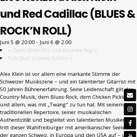
und Red Cadillac (BLUES &
ROCK’N ROLL)
Juni 5 @ 20:00
-
Juni 6 @ 2:00
«
Open Stage/Mic und Karaoke Night
Pub Quiz Schweiz Edition
»
Alex Klein ist vor allem eine markante Stimme der
Schweizer Musikszene – und ein talentierter Gitarrist mit
50 Jahren Bühnenerfahrung. Seine Leidenschaft gilt der
Country-Musik, dem Blues-Rock, dem Chicken Picking
und allem, was mit „Twang“ zu tun hat. Mit seinem
traditionellen Repertoire, seiner musikalischen
Authentizität und begleitet von talentierten Musikern
tritt dieser Wahlfreiburger mit amerikanischer Seele in
der ganzen Schweiz, in Europa und den USA auf – unter