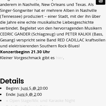
anderem in Nashville, New Orleans und Texas. Als
Singer-Songwriter hat er mehrere Alben in Nashville
(Tennessee) produziert – einer Stadt, mit der ihn über
die Jahre eine echte musikalische Liebesgeschichte
verbindet. Begleitet von den hervorragenden Musikern
CEDRIC GANDER (Schlagzeug) und PETER KALKIX (Bass,
Gesang) verspricht seine Band RED CADILLAC kraftvollen
und elektrisierenden Southern Rock-Blues!
Konzertbeginn 21.30 Uhr
Kleiner Vorgeschmack gibt es
hier
.
Details
Beginn:
Juni 5 @ 20:00
Ende:
Juni 6 @ 2:00
«
Open Stage/Mic und Karaoke Night